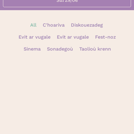
All
C'hoariva
Diskouezadeg
Evit ar vugale
Evit ar vugale
Fest-noz
Sinema
Sonadegoù
Taolioù krenn