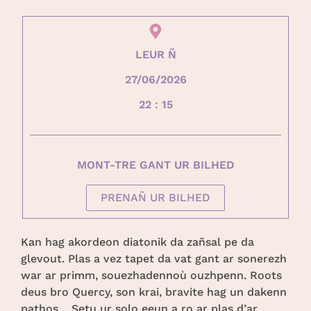
LEUR Ñ
27/06/2026
22 : 15
MONT-TRE GANT UR BILHED
PRENAÑ UR BILHED
Kan hag akordeon diatonik da zañsal pe da
glevout. Plas a vez tapet da vat gant ar sonerezh
war ar primm, souezhadennoù ouzhpenn. Roots
deus bro Quercy, son krai, bravite hag un dakenn
pathos… Setu ur solo eeun a ro ar plas d’ar