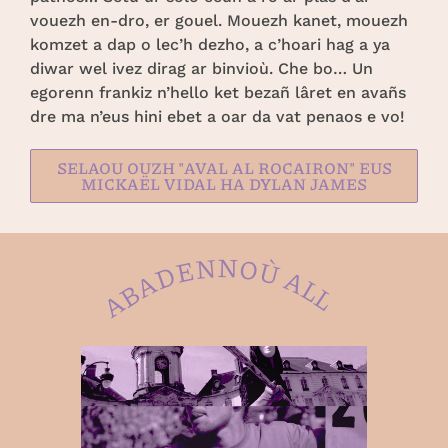
vouezh en-dro, er gouel. Mouezh kanet, mouezh
komzet a dap o lec’h dezho, a c’hoari hag a ya
diwar wel ivez dirag ar binvioù. Che bo… Un
egorenn frankiz n’hello ket bezañ lâret en avañs
dre ma n’eus hini ebet a oar da vat penaos e vo!
SELAOU OUZH "AVAL AL ROCAIRON" EUS
MICKAËL VIDAL HA DYLAN JAMES
ABADENNOÙ ALL