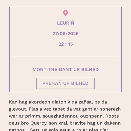
LEUR Ñ
27/06/2026
22 : 15
MONT-TRE GANT UR BILHED
PRENAÑ UR BILHED
Kan hag akordeon diatonik da zañsal pe da
glevout. Plas a vez tapet da vat gant ar sonerezh
war ar primm, souezhadennoù ouzhpenn. Roots
deus bro Quercy, son krai, bravite hag un dakenn
pathos… Setu ur solo eeun a ro ar plas d’ar