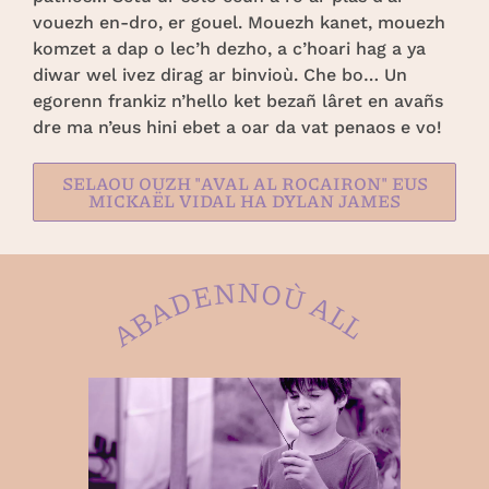
vouezh en-dro, er gouel. Mouezh kanet, mouezh
komzet a dap o lec’h dezho, a c’hoari hag a ya
diwar wel ivez dirag ar binvioù. Che bo… Un
egorenn frankiz n’hello ket bezañ lâret en avañs
dre ma n’eus hini ebet a oar da vat penaos e vo!
SELAOU OUZH "AVAL AL ROCAIRON" EUS
MICKAËL VIDAL HA DYLAN JAMES
ABADENNOÙ ALL