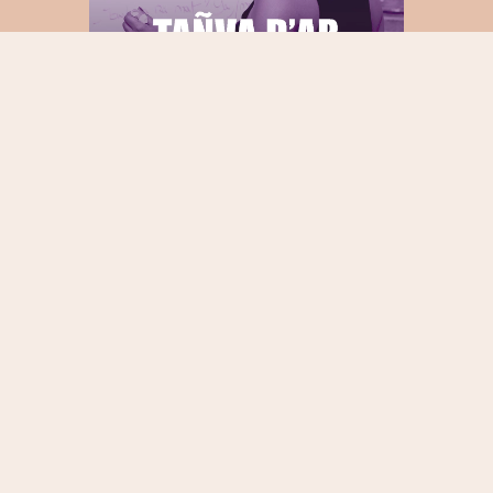
DEGEMER AL LIZHER-KELAOUIÑ
KOUMANANTIÑ BREMAÑ
HEULIIT AC’HANOMP WAR AR GENROUEDAD !