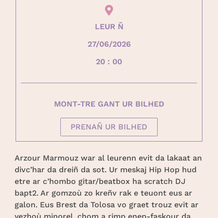
LEUR Ñ
27/06/2026
20 : 00
MONT-TRE GANT UR BILHED
PRENAÑ UR BILHED
Arzour Marmouz war al leurenn evit da lakaat an
divc’har da dreiñ da sot. Ur meskaj Hip Hop hud
etre ar c’hombo gitar/beatbox ha scratch DJ
bapt2. Ar gomzoù zo kreñv rak e teuont eus ar
galon. Eus Brest da Tolosa vo graet trouz evit ar
yezhoù minorel, chom a rimp enep-faskour da