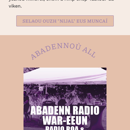
viken.
SELAOU OUZH "NIJAL" EUS MUNCAÍ
ABADENNOÙ ALL