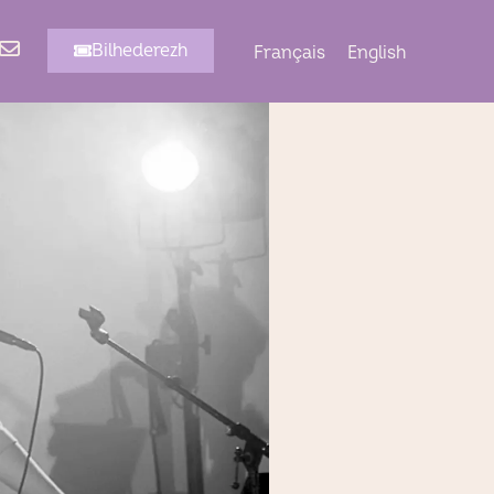
Bilhederezh
Français
English
Dont davedomp