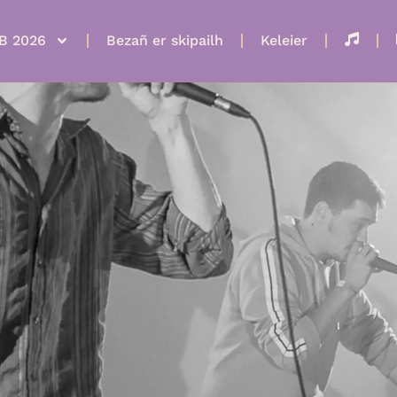
B 2026
Bezañ er skipailh
Keleier
Selaou