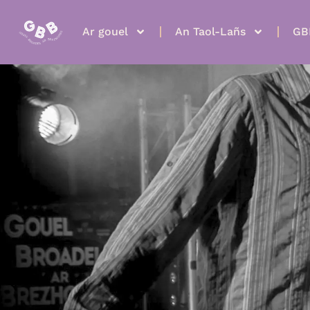
Ar gouel
An Taol-Lañs
GB