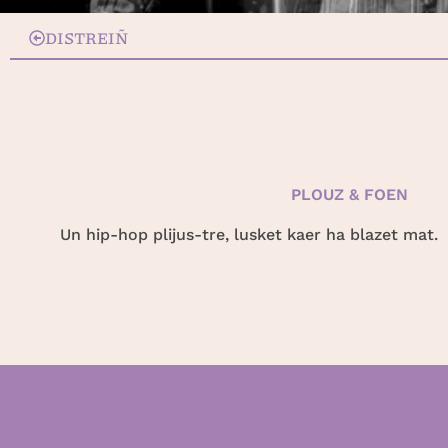
DISTREIÑ
PLOUZ & FOEN
Un hip-hop plijus-tre, lusket kaer ha blazet mat.