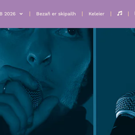
B 2026
Bezañ er skipailh
Keleier
Selaou