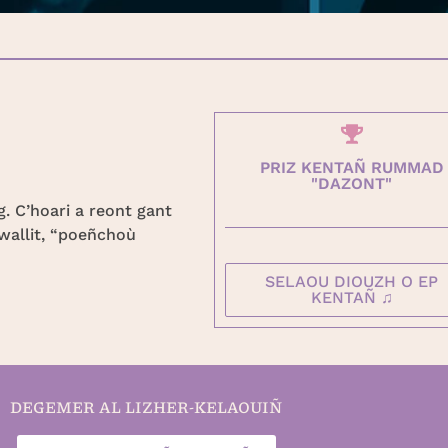
PRIZ KENTAÑ RUMMAD
"DAZONT"
g. C’hoari a reont gant
wallit, “poeñchoù
SELAOU DIOUZH O EP
KENTAÑ ♫
DEGEMER AL LIZHER-KELAOUIÑ