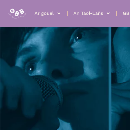
Ar gouel
An Taol-Lañs
GB