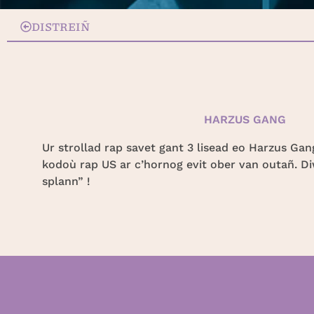
DISTREIÑ
HARZUS GANG
Ur strollad rap savet gant 3 lisead eo Harzus Gan
kodoù rap US ar c’hornog evit ober van outañ. Di
splann” !