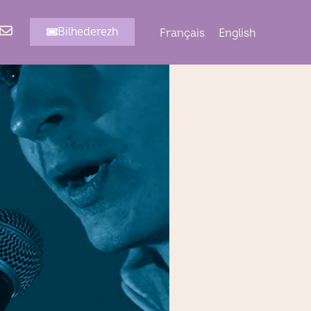
Bilhederezh
Français
English
Dont davedomp