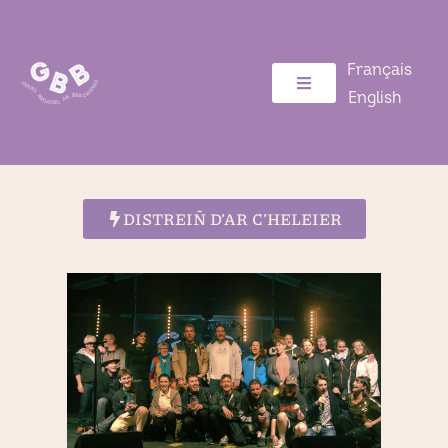
Français
English
DISTREIÑ D’AR C’HELEIER