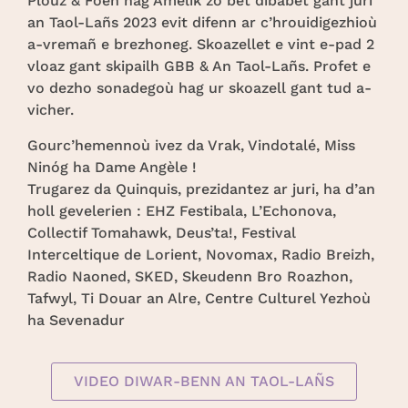
Plouz & Foen hag Amelik zo bet dibabet gant juri
an Taol-Lañs 2023 evit difenn ar c’hrouidigezhioù
a-vremañ e brezhoneg. Skoazellet e vint e-pad 2
vloaz gant skipailh GBB & An Taol-Lañs. Profet e
vo dezho sonadegoù hag ur skoazell gant tud a-
vicher.
Gourc’hemennoù ivez da Vrak, Vindotalé, Miss
Ninóg ha Dame Angèle !
Trugarez da Quinquis, prezidantez ar juri, ha d’an
holl gevelerien : EHZ Festibala, L’Echonova,
Collectif Tomahawk, Deus’ta!, Festival
Interceltique de Lorient, Novomax, Radio Breizh,
Radio Naoned, SKED, Skeudenn Bro Roazhon,
Tafwyl, Ti Douar an Alre, Centre Culturel Yezhoù
ha Sevenadur
VIDEO DIWAR-BENN AN TAOL-LAÑS