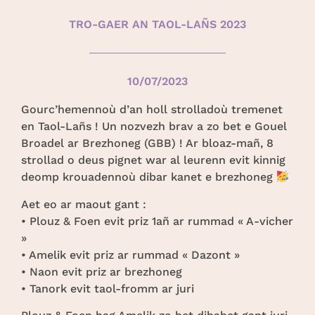
TRO-GAER AN TAOL-LAÑS 2023
10/07/2023
Gourc’hemennoù d’an holl strolladoù tremenet
en Taol-Lañs ! Un nozvezh brav a zo bet e Gouel
Broadel ar Brezhoneg (GBB) ! Ar bloaz-mañ, 8
strollad o deus pignet war al leurenn evit kinnig
deomp krouadennoù dibar kanet e brezhoneg
Aet eo ar maout gant :
• Plouz & Foen evit priz 1añ ar rummad « A-vicher
»
• Amelik evit priz ar rummad « Dazont »
• Naon evit priz ar brezhoneg
• Tanork evit taol-fromm ar juri