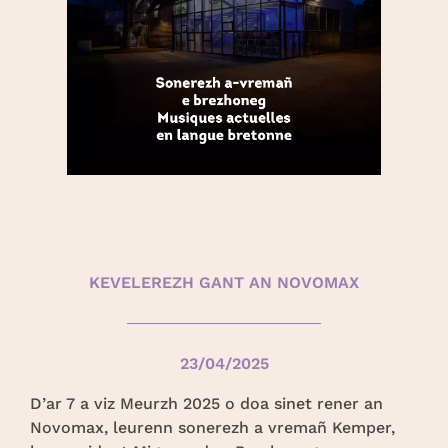
KEVELEREZH GANT AN NOVOMAX
23/04/2025
D’ar 7 a viz Meurzh 2025 o doa sinet rener an
Novomax, leurenn sonerezh a vremañ Kemper,