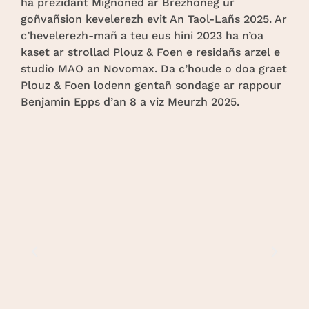
ha prezidant Mignoned ar Brezhoneg ur
goñvañsion kevelerezh evit An Taol-Lañs 2025. Ar
c’hevelerezh-mañ a teu eus hini 2023 ha n’oa
kaset ar strollad Plouz & Foen e residañs arzel e
studio MAO an Novomax. Da c’houde o doa graet
Plouz & Foen lodenn gentañ sondage ar rappour
Benjamin Epps d’an 8 a viz Meurzh 2025.