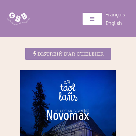
Français
English
DISTREIÑ D’AR C’HELEIER