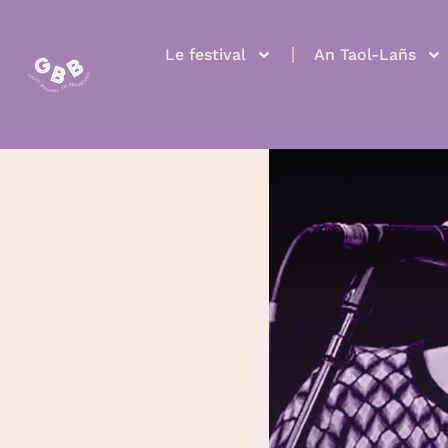
Le festival
An Taol-Lañs