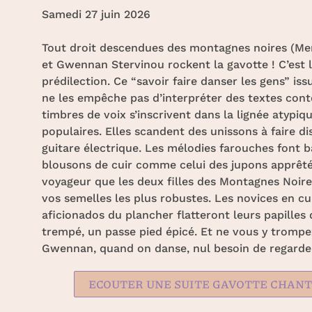
Samedi 27 juin 2026
Tout droit descendues des montagnes noires (Men
et Gwennan Stervinou rockent la gavotte ! C’est 
prédilection. Ce “savoir faire danser les gens” is
ne les empêche pas d’interpréter des textes con
timbres de voix s’inscrivent dans la lignée atypi
populaires. Elles scandent des unissons à faire d
guitare électrique. Les mélodies farouches font b
blousons de cuir comme celui des jupons apprêtés
voyageur que les deux filles des Montagnes Noire
vos semelles les plus robustes. Les novices en c
aficionados du plancher flatteront leurs papilles
trempé, un passe pied épicé. Et ne vous y trompez
Gwennan, quand on danse, nul besoin de regarder s
ECOUTER UNE SUITE GAVOTTE CHANT