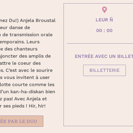
LEUR Ñ
ez Du!) Anjela Broustal
leur danse de
00 : 00
su de transmission orale
temporains. Leurs
que des chanteurs
isjoncter des amplis de
ENTRÉE AVEC UN BILLE
attre le coeur des
. C’est avec le sourire
BILLETTERIE
s vous invitent à user
ulotte courte comme les
 d’un kan-ha-diskan bien
 pas! Avec Anjela et
es pieds ! Hir, hir!
ÉE PAR LE DUO