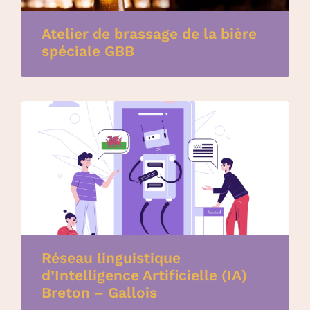
Atelier de brassage de la bière
spéciale GBB
Réseau linguistique
d’Intelligence Artificielle (IA)
Breton – Gallois