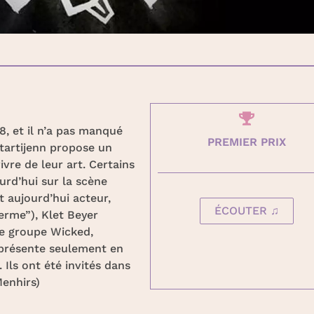
8, et il n’a pas manqué
PREMIER PRIX
 startijenn propose un
vre de leur art. Certains
rd’hui sur la scène
t aujourd’hui acteur,
ÉCOUTER ♫
erme”), Klet Beyer
 le groupe Wicked,
 présente seulement en
Ils ont été invités dans
Menhirs)