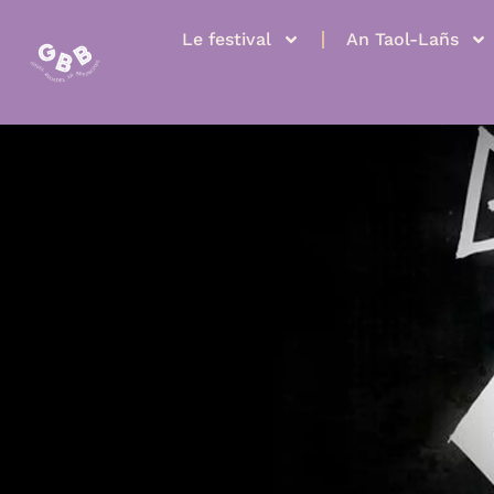
Le festival
An Taol-Lañs