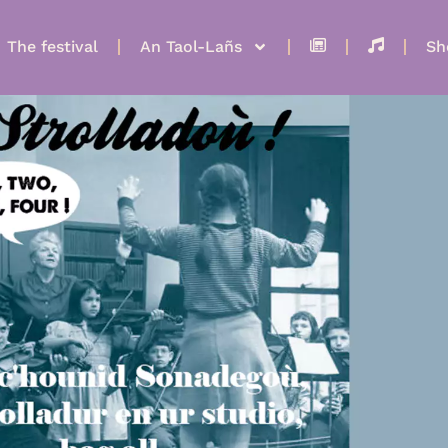
The festival
An Taol-Lañs
Sh
News
Listen