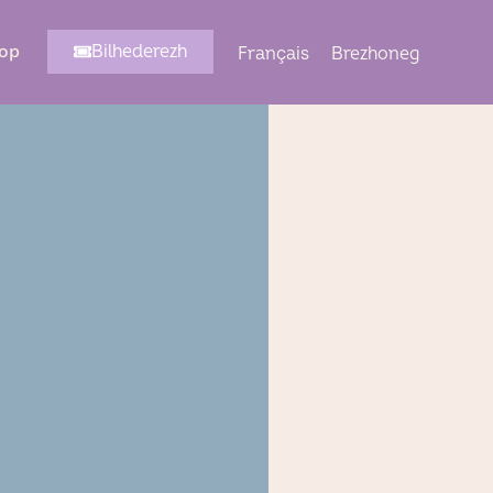
op
Bilhederezh
Français
Brezhoneg