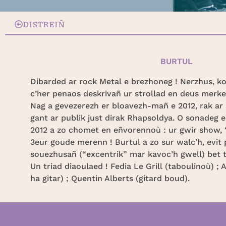
DISTREIÑ
BURTUL
Dibarded ar rock Metal e brezhoneg ! Nerzhus, ko
c’her penaos deskrivañ ur strollad en deus merke
Nag a gevezerezh er bloavezh-mañ e 2012, rak ar 
gant ar publik just dirak Rhapsoldya. O sonadeg 
2012 a zo chomet en eñvorennoù : ur gwir show, 
3eur goude merenn ! Burtul a zo sur walc’h, evit 
souezhusañ (“excentrik” mar kavoc’h gwell) bet t
Un triad diaoulaed ! Fedia Le Grill (taboulinoù) ;
ha gitar) ; Quentin Alberts (gitard boud).