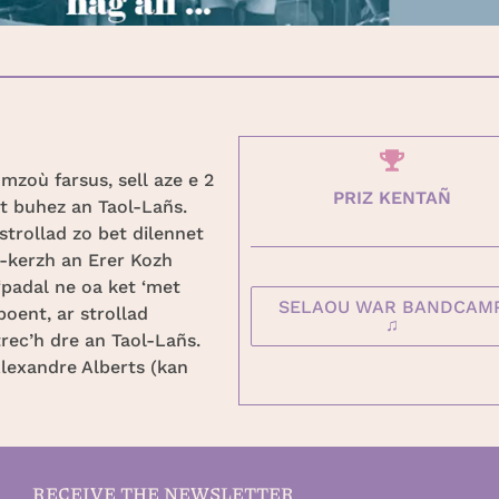
mzoù farsus, sell aze e 2
PRIZ KENTAÑ
t buhez an Taol-Lañs.
strollad zo bet dilennet
e-kerzh an Erer Kozh
‘padal ne oa ket ‘met
SELAOU WAR BANDCAM
poent, ar strollad
♫
rec’h dre an Taol-Lañs.
 Alexandre Alberts (kan
RECEIVE THE NEWSLETTER