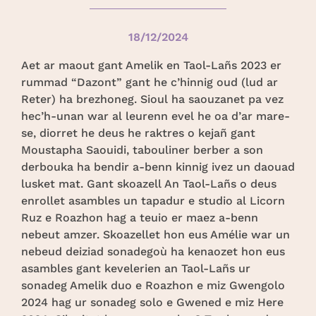
18/12/2024
Aet ar maout gant Amelik en Taol-Lañs 2023 er
rummad “Dazont” gant he c’hinnig oud (lud ar
Reter) ha brezhoneg. Sioul ha saouzanet pa vez
hec’h-unan war al leurenn evel he oa d’ar mare-
se, diorret he deus he raktres o kejañ gant
Moustapha Saouidi, tabouliner berber a son
derbouka ha bendir a-benn kinnig ivez un daouad
lusket mat. Gant skoazell An Taol-Lañs o deus
enrollet asambles un tapadur e studio al Licorn
Ruz e Roazhon hag a teuio er maez a-benn
nebeut amzer. Skoazellet hon eus Amélie war un
nebeud deiziad sonadegoù ha kenaozet hon eus
asambles gant kevelerien an Taol-Lañs ur
sonadeg Amelik duo e Roazhon e miz Gwengolo
2024 hag ur sonadeg solo e Gwened e miz Here