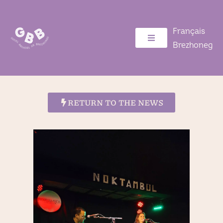
Français
Brezhoneg
RETURN TO THE NEWS